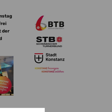
amstag
rei
t der
d