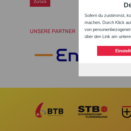
Zurück
De
Sofern du zustimmst, k
machen. Durch Klick auf 
von personenbezogenen D
UNSERE PARTNER
über den Link am unter
Einstel