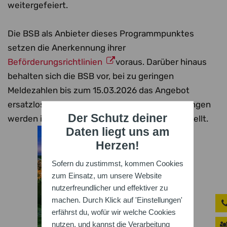
weitergefeiert.
Die BSB als Anbieter dieses Programmpunktes
setzen die Anerkennung ihrer
Beförderungsrichtlinien
voraus. Darüber hinaus
behalten sich die BSB vor, bei zu geringen
Meldezahlen bis zum 15.03.2026 das Angebot
ersatzlos zu streichen. Getätigte Ticketbuchungen
Der Schutz deiner
werden in diesem Falle nicht in Rechnung gestellt.
Daten liegt uns am
Herzen!
Sofern du zustimmst, kommen Cookies
zum Einsatz, um unsere Website
nutzerfreundlicher und effektiver zu
machen. Durch Klick auf 'Einstellungen'
erfährst du, wofür wir welche Cookies
nutzen, und kannst die Verarbeitung