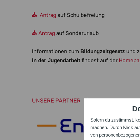
Antrag
auf Schulbefreiung
Antrag
auf Sonderurlaub
Informationen zum
und 
Bildungzeitgesetz
findest auf der
Homepag
in der Jugendarbeit
UNSERE PARTNER
De
Sofern du zustimmst, k
machen. Durch Klick auf 
von personenbezogenen D