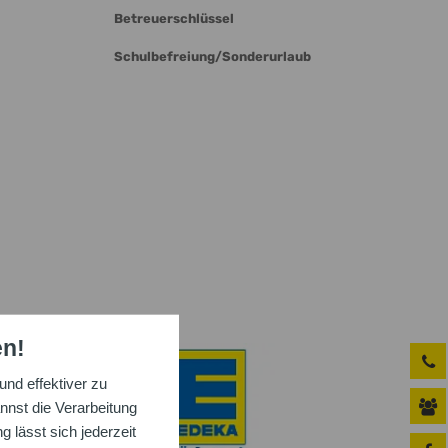
Betreuerschlüssel
Schulbefreiung/Sonderurlaub
en!
nd effektiver zu
nnst die Verarbeitung
 lässt sich jederzeit