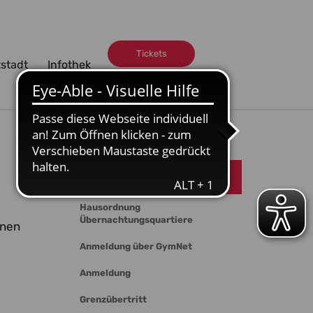
Tickets
tstadt
Infothek
Volunteers
Teilnahme
Hausordnung
Übernachtungsquartiere
inen
Anmeldung über GymNet
Anmeldung
Grenzübertritt