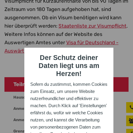
Visumpflicht für Kurzaufenthalte von bis 90 Tagen im
Zeitraum von 180 Tagen aufgehoben hat, sind
ausgenommen. Ob ein Visum benötigen wird kann
hier überprüft werden:
Staatenliste zur Visumpflicht
.
Weitere Infos können auf der Website des
Auswertigen Amtes unter
Visa für Deutschland -
Auswärtiges Amt
eingesehen werden.
Der Schutz deiner
Daten liegt uns am
Herzen!
Teilnahme
Sofern du zustimmst, kommen Cookies
zum Einsatz, um unsere Website
Hausordnung Übernachtungsquartiere
nutzerfreundlicher und effektiver zu
machen. Durch Klick auf 'Einstellungen'
Anmeldung über GymNet
erfährst du, wofür wir welche Cookies
nutzen, und kannst die Verarbeitung
Anmeldung
von personenbezogenen Daten zum
Grenzübertritt