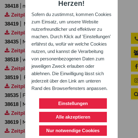
Herzen!
| männliche Jugend U 18
38418
Sofern du zustimmst, kommen Cookies
Zeitplan
zum Einsatz, um unsere Website
| Männer Ü 19
38419
nutzerfreundlicher und effektiver zu
Zeitplan
machen. Durch Klick auf 'Einstellungen'
| Männer Ü 35
38435
erfährst du, wofür wir welche Cookies
Zeitplan
nutzen, und kannst die Verarbeitung
von personenbezogenen Daten zum
| weibliche Jugend U 18
38518
jeweiligen Zweck erlauben oder
Zeitplan
ablehnen. Die Einwilligung lässt sich
| Frauen Ü 19
38519
jederzeit über den Link am unteren
Zeitplan
Rand des Browserfensters anpassen.
| Frauen Ü 35
38535
Einstellungen
| Mixed Jugend U 18
38618
Zeitplan
Alle akzeptieren
| Mixed Erwachsene Ü 19
38619
Nur notwendige Cookies
Zeitplan