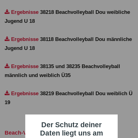
Ergebnisse
38218 Beachvolleyball Dou weibliche
Jugend U 18
Ergebnisse
38118 Beachvolleyball Dou männliche
Jugend U 18
Ergebnisse
38135 und 38235 Beachvolleyball
männlich und weiblich Ü35
Ergebnisse
38219 Beachvolleyball Dou weiblich Ü
19
Der Schutz deiner
Daten liegt uns am
Beach-Volleyball Quattro-Turniere