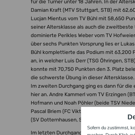
für die Turner unter 18 Jahren. In der Alter
Damian Kraft (MTV Stuttgart, STB) mit 62,6
Lucjan Mientus vom TV Bühl mit 58,650 Punk
seiner Altersklasse als auch die zweitbest
dominierte Perikles Weber vom TV Hofweier
über sechs Punkten Vorsprung lies er Lukas
Bühl komplettierte das Podium mit 63,200 P
an, in welcher Luis Derr (TSG Öhringen, ST
konnte mit 70,750 Punkten den 3. Platz be
die schwerste Übung in dieser Altersklasse. 
Im zweiten Durchgang ging es dann für die 
hier an. Andre Kammerl vom TV Erzingen (B
Hofmann und Noah Pöhler (beide TSV Niede
Pascal Briem (FC Viktoria Hettingen). Enes 
De
(SV Dotternhausen, STB) geteilten 5. Platz.
Sofern du zustimmst, k
Im letzten Durchgang wurde dann in den gl
machen. Durch Klick auf 