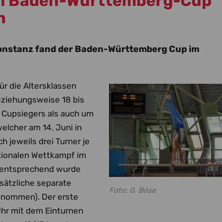
im Baden-Württemberg-Cup
h
Konstanz fand der Baden-Württemberg Cup im
ür die Altersklassen
beziehungsweise 18 bis
es Cupsiegers als auch um
elcher am 14. Juni in
h jeweils drei Turner je
tionalen Wettkampf im
ementsprechend wurde
ätzliche separate
Foto: G. Böse
enommen). Der erste
hr mit dem Einturnen