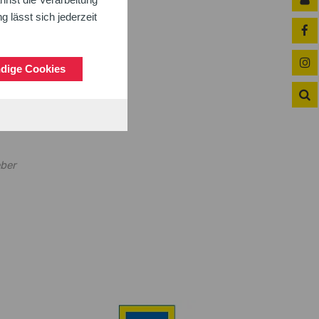
TB)
 lässt sich jederzeit
dige Cookies
en 4.
es zu
hster
eber