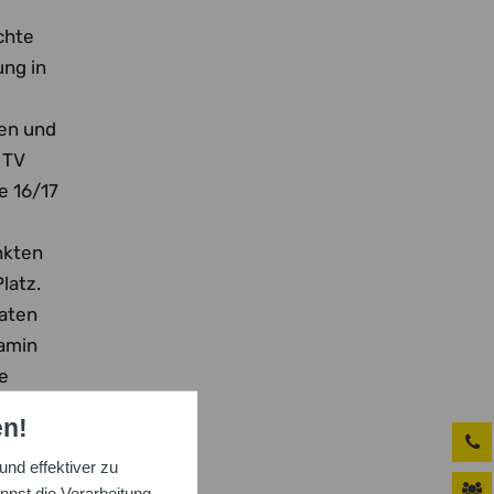
chte
ung in
ten und
 TV
e 16/17
nkten
latz.
raten
jamin
e
Netzer
en!
nd effektiver zu
kampf
nnst die Verarbeitung