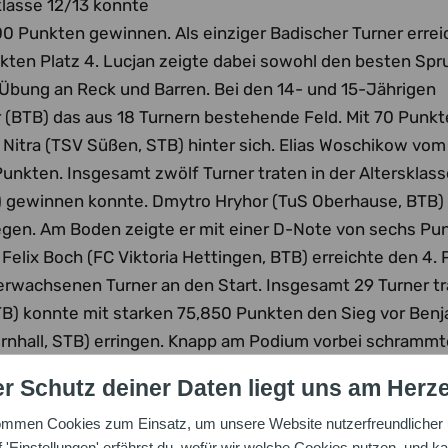
sklasse 12/13 konnte
00 Punkten gewinnen. Als einziger Badischer Turner errei
ten Platz 4. Lucjan zeigte dabei sowohl den besten Spr
e Übung an Reck und Barren. Bei den 14- und 15-Jährigen
 (BTB) das aus 18 Turnern bestehende Feld. Mit 70 Punk
 Nitra (TSV Süßen, STB) hinter sich. Elias Woschikow vom
unkten. Insgesamt zwölf Turner traten in der Altersklass
B) gewinnen konnte. Dmytro Hryhor (TuS Oberhause, BTB)
legen. Am Boden zeigte er mit einer D-Note von sechs Pu
Felix Boch (FC Viktoria Hettingen, BTB) erreichte den 4. P
erwachsenen Turner an den Start. Insgesamt 29 Turner t
TB) konnte mit starken 75,850 Punkten den Sieg vor Ben
rnhall, STB) erringen. Knapp am Podium vorbei schrammt
Alp von der SG Kirchheim (BTB) belegte einen mit Josua 
r Schutz deiner Daten liegt uns am Herz
ommen Cookies zum Einsatz, um unsere Website nutzerfreundlicher u
eichen Altersklassen in einem klassischen Turnfestwett
'Einstellungen' erfährst du, wofür wir welche Cookies nutzen, und ka